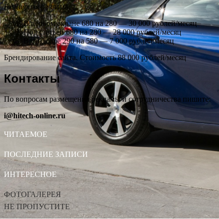
Баннерная реклама:
В первом экране 680 на 280 — 30 000 рублей/месяц
Под статьей 680 на 280 — 28 000 рублей/месяц
В сайдбаре 290 на 580 — 7 000 рублей/месяц
Брендирование сайта. Стоимость 88 000 рублей/месяц
Контакты
По вопросам размещения рекламы и сотрудничества пишите:
i@hitech-online.ru
ЧИТАЕМОЕ
ПОСЛЕДНИЕ ЗАПИСИ
ИНТЕРЕСНОЕ
ФОТОГАЛЕРЕЯ
НЕ ПРОПУСТИТЕ