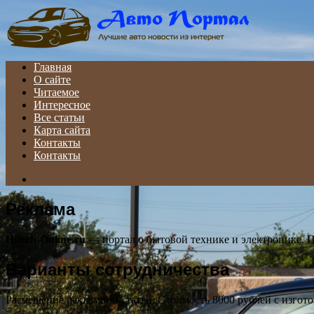
Menu
Главная
О сайте
Читаемое
Интересное
Все статьи
Карта сайта
Контакты
Контакты
Search
for
Реклама
Hitech-Online.ru
— портал о бытовой технике и электронике. П
Варианты сотрудничества
Размещение рекламной статьи. Стоимость 8000 рублей с изгот