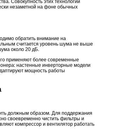
тва. Совокупность этих технологий
чески незаметной на фоне обычных
ходимо обратить внимание на
еальным считается уровень шума не выше
ума около 20 дБ.
сего применяют более современные
ионера: настенные инверторные модели
адаптируют мощность работы
а
едить должным образом. Для поддержания
жно своевременно чистить фильтры и
авляют компрессор и вентилятор работать