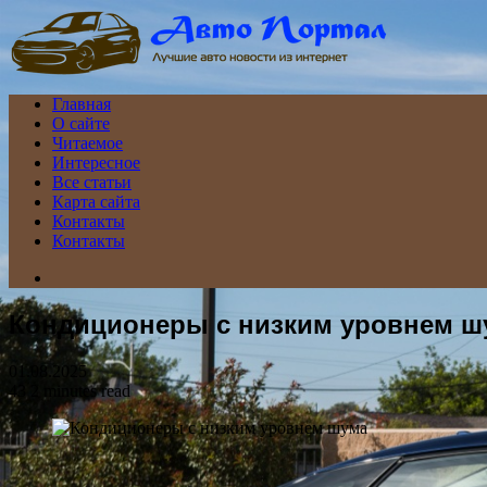
Menu
Главная
О сайте
Читаемое
Интересное
Все статьи
Карта сайта
Контакты
Контакты
Search
for
Кондиционеры с низким уровнем ш
01.08.2025
43
2 minutes read