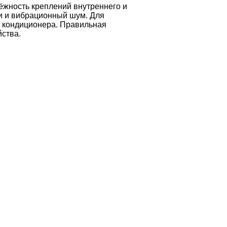
ёжность креплений внутреннего и
и и вибрационный шум. Для
и кондиционера. Правильная
йства.