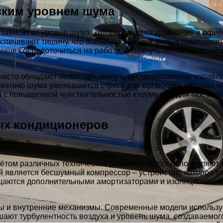
зким уровнем шума
ависят от уровня шума, который издают домашние и офисн
печивают тишину, что особенно важно в жилых помещениях,
учше сосредоточиться на работе, отдохнуть после напряжё
часто обладают более продвинутыми технологиями управлен
ижению шума уменьшается стресс для организма, что спос
с повышенной чувствительностью к шуму или для тех, кто 
ых кондиционеров
ётом различных технических решений, которые позволяют 
 является бесшумный компрессор – устройство, которое от
аются дополнительными амортизаторами и изоляционными 
ы и внутренние механизмы. Современные модели использу
ают турбулентность воздуха и уровень шума, создаваемог