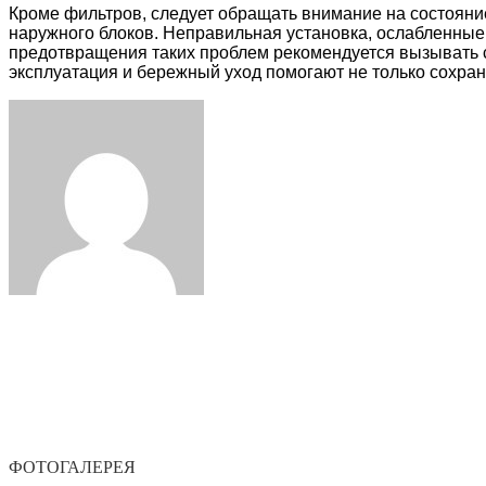
Кроме фильтров, следует обращать внимание на состояние
наружного блоков. Неправильная установка, ослабленные
предотвращения таких проблем рекомендуется вызывать 
эксплуатация и бережный уход помогают не только сохран
Facebook
Twitter
LinkedIn
Tumblr
Pinterest
Reddit
VKontakte
Odnoklassniki
Skype
WhatsApp
Telegram
Viber
Share
Print
via
Email
ЧИТАЕМОЕ
ПОСЛЕДНИЕ ЗАПИСИ
ИНТЕРЕСНОЕ
ФОТОГАЛЕРЕЯ