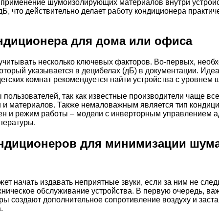
и применение шумоизолирующих материалов внутри устройс
 дБ, что действительно делает работу кондиционера практи
ндиционера для дома или офиса
учитывать несколько ключевых факторов. Во-первых, необ
который указывается в децибелах (дБ) в документации. Ид
етских комнат рекомендуется найти устройства с уровнем ш
ы пользователей, так как известные производители чаще в
и и материалов. Также немаловажным является тип кондиц
ен и режим работы – модели с инверторным управлением 
пературы.
ондиционеров для минимизации шум
жет начать издавать неприятные звуки, если за ним не сл
хническое обслуживание устройства. В первую очередь, ва
тры создают дополнительное сопротивление воздуху и заст
.