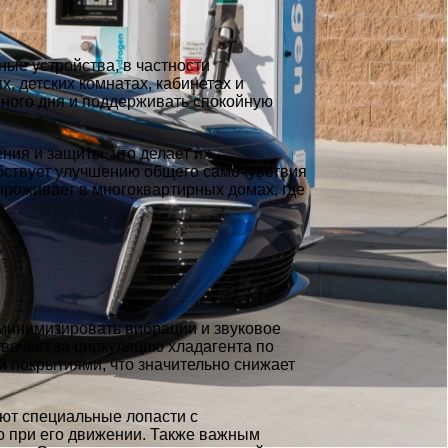
ые устройства, в частности
 детских комнатах, кабинетах и
нного дня и поддерживать спокойную
ия и защиты, что делает их
обствует улучшению общего самочувствия
проживает в многоквартирных домах, где
минимизировать вибрации и звуковое
вечает за циркуляцию хладагента по
покрытиями, что значительно снижает
ют специальные лопасти с
о при его движении. Также важным