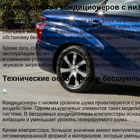
Преимущества кондиционеров с ни
Комфортное проживание и рабочая атмосфера напрямую з
кондиционеры. Кондиционеры с низким уровнем шума обес
спальных зонах. Низкий уровень шума позволяет людям л
обстановку без раздражающих звуковых раздражителей.
Кроме того, современные модели с низким уровнем шума 
эксплуатацию более безопасной и удобной. Благодаря сн
и снижению утомляемости. Особенно это важно для людей 
звуковое загрязнение является частой проблемой.
Технические особенности бесшумн
Кондиционеры с низким уровнем шума проектируются с уч
воздействие. Одним из ключевых элементов таких моделей
системе. В бесшумных кондиционерах компрессоры оснащ
вибрации и уменьшает уровень генерируемого шума.
Кроме компрессора, большое значение имеют вентилятор
оптимизированной формой и материалом, которые уменьш