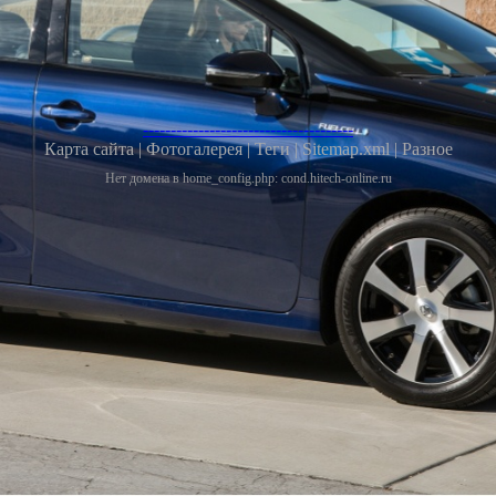
--------------------------------------
Карта сайта |
Фотогалерея |
Теги |
Sitemap.xml |
Разное
Нет домена в home_config.php: cond.hitech-online.ru