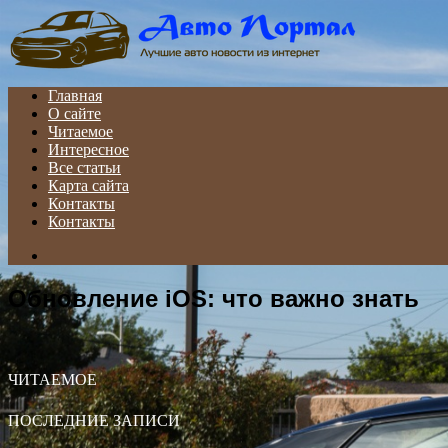
Menu
Главная
О сайте
Читаемое
Интересное
Все статьи
Карта сайта
Контакты
Контакты
Search
for
Обновление iOS: что важно знать
ЧИТАЕМОЕ
ПОСЛЕДНИЕ ЗАПИСИ